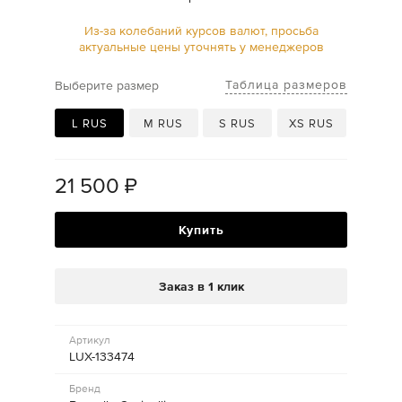
Из-за колебаний курсов валют, просьба
актуальные цены уточнять у менеджеров
Таблица размеров
Выберите размер
L RUS
M RUS
S RUS
XS RUS
21 500
₽
Купить
Заказ в 1 клик
Артикул
LUX-133474
Бренд