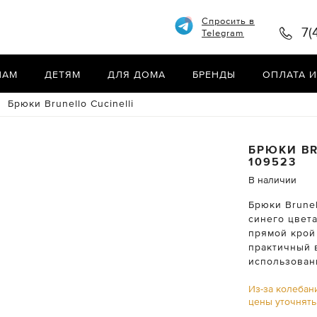
Спросить в
7(
Telegram
НАМ
ДЕТЯМ
ДЛЯ ДОМА
БРЕНДЫ
ОПЛАТА И
Брюки Brunello Cucinelli
БРЮКИ
BR
109523
В наличии
Брюки Brunel
синего цвет
прямой крой 
практичный 
использован
Из-за колебан
цены уточнят