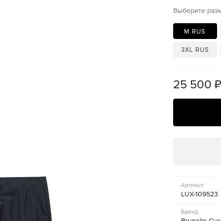
Выберите раз
M RUS
3XL RUS
25 500
Артикул
LUX-109523
Бренд
Brunello Cuci