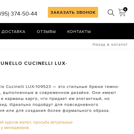
0
ЗАКАЗАТЬ ЗВОНОК
495) 374-50-44
 ДОСТАВКА
ОТЗЫВЫ
КОНТАКТЫ
Назад в каталог
UNELLO CUCINELLI
LUX-
lo Cucinelli LUX-109523 — это стильные брюки темно-
а, выполненные в современном дизайне. Они имеют
и карманы карго, что придает им элегантный, но
вид. Идеально подойдут для повседневного
ия или для создания более формального образа.
ий курсов валют, просьба актуальные
ь у менеджеров