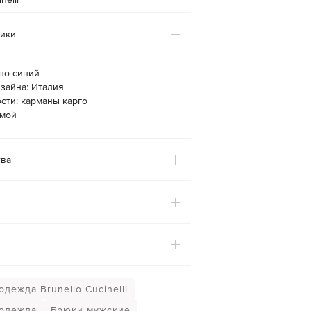
тики
но-синий
зайна: Италия
сти: карманы карго
ямой
ва
дежда Brunello Cucinelli
одежда
Брюки мужские