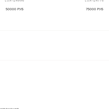
LUX-124996
LUX-124775
50000 РУБ
75000 РУБ
украшения