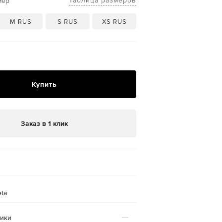
Таблица размеров
мер
M RUS
S RUS
XS RUS
₽
Купить
Заказ в 1 клик
eta
тики