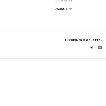
LUX-124192
25000 РУБ
LUXСRIMES В СОЦСЕТЯХ