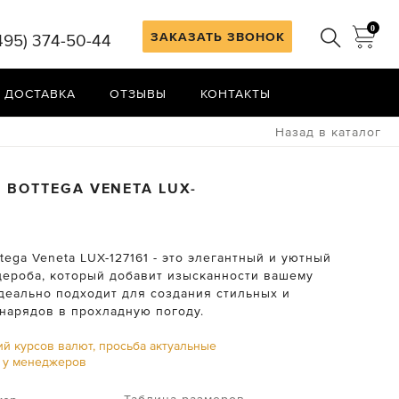
0
ЗАКАЗАТЬ ЗВОНОК
495) 374-50-44
 ДОСТАВКА
ОТЗЫВЫ
КОНТАКТЫ
Назад в каталог
Н
BOTTEGA VENETA
LUX-
tega Veneta LUX-127161 - это элегантный и уютный
дероба, который добавит изысканности вашему
идеально подходит для создания стильных и
нарядов в прохладную погоду.
ий курсов валют, просьба актуальные
ь у менеджеров