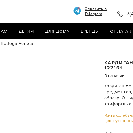
Спросить в
7(
Telegram
НАМ
ДЕТЯМ
ДЛЯ ДОМА
БРЕНДЫ
ОПЛАТА И
 Bottega Veneta
КАРДИГА
127161
В наличии
Кардиган Bot
предмет гар
образу. Он 
комфортных 
Из-за колебан
цены уточнят