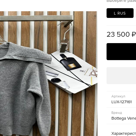
Выберите раз
L RUS
23 500
Артикул
LUX-127161
Бренд
Bottega Ven
Характерис