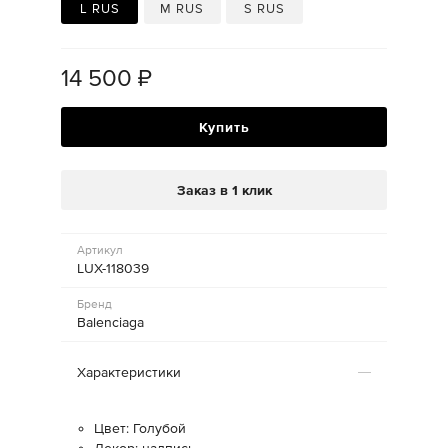
L RUS
M RUS
S RUS
14 500
₽
Купить
Заказ в 1 клик
Артикул
LUX-118039
Бренд
Balenciaga
Характеристики
Цвет: Голубой