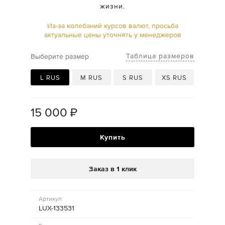
жизни.
Из-за колебаний курсов валют, просьба
актуальные цены уточнять у менеджеров
Таблица размеров
Выберите размер
L RUS
M RUS
S RUS
XS RUS
15 000
₽
Купить
Заказ в 1 клик
Артикул
LUX-133531