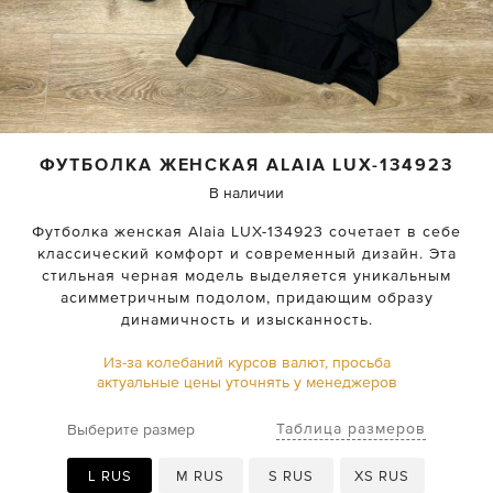
ФУТБОЛКА ЖЕНСКАЯ
ALAIA
LUX-134923
В наличии
Футболка женская Alaia LUX-134923 сочетает в себе
классический комфорт и современный дизайн. Эта
стильная черная модель выделяется уникальным
асимметричным подолом, придающим образу
динамичность и изысканность.
Из-за колебаний курсов валют, просьба
актуальные цены уточнять у менеджеров
Таблица размеров
Выберите размер
L RUS
M RUS
S RUS
XS RUS