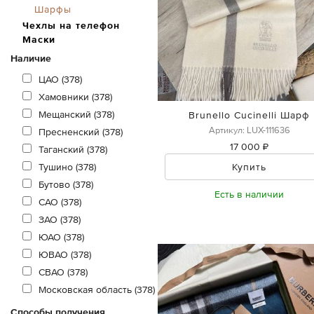
Шарфы
Чехлы на телефон
Маски
Наличие
ЦАО (378)
Хамовники (378)
Мещанский (378)
Brunello Cucinelli Шарф
Артикул: LUX-111636
Пресненский (378)
17 000 ₽
Таганский (378)
Купить
Тушино (378)
Бутово (378)
Есть в наличии
САО (378)
ЗАО (378)
ЮАО (378)
ЮВАО (378)
СВАО (378)
Московская область (378)
Способы получения